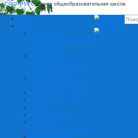
СОШ №54
Средняя общеобразовательная школа
№54
Меню
Школа
СВЕДЕНИЯ ОБ
ОБЩЕОБРАЗОВАТЕЛЬНОЙ
ОРГАНИЗАЦИЙ
Руководство.
Педагогический (научно-
педагогический) состав
Образовательные
стандарты и требования
Методическая служба
Воспитательная работа
Гордимся
Учебный процесс
Социально-
психологическая служба
Информационно-