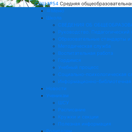
СОШ №54
Средняя общеобразовательна
Меню
Школа
СВЕДЕНИЯ ОБ ОБЩЕОБРАЗОВ
Руководство. Педагогический 
Образовательные стандарты и
Методическая служба
Воспитательная работа
Гордимся
Учебный процесс
Социально-психологическая с
Информационно-библиотечная
Новости
Ученикам
ШСУ
Расписание
Кружки и секции
Полезная информация
Родителям