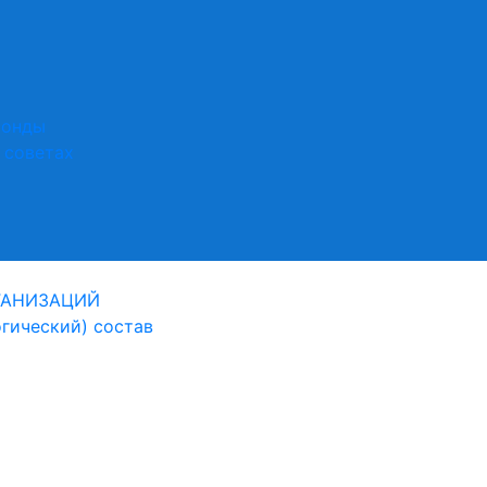
фонды
 советах
ГАНИЗАЦИЙ
огический) состав