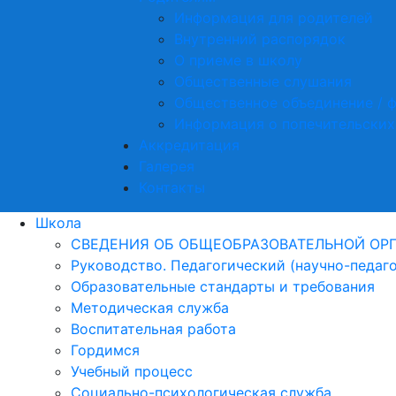
Информация для родителей
Внутренний распорядок
О приеме в школу
Общественные слушания
Общественное объединение / 
Информация о попечительских
Аккредитация
Галерея
Контакты
Школа
СВЕДЕНИЯ ОБ ОБЩЕОБРАЗОВАТЕЛЬНОЙ ОР
Руководство. Педагогический (научно-педаг
Образовательные стандарты и требования
Методическая служба
Воспитательная работа
Гордимся
Учебный процесс
Социально-психологическая служба