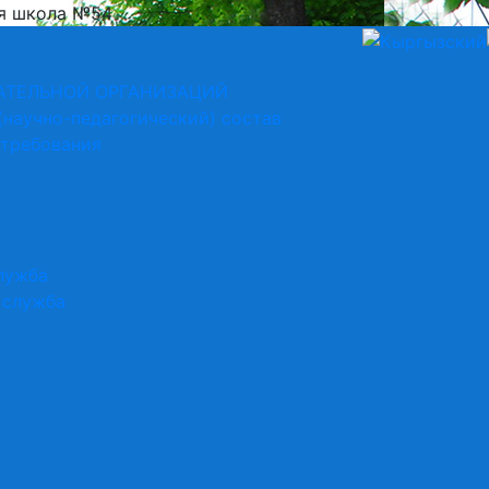
я школа №54
АТЕЛЬНОЙ ОРГАНИЗАЦИЙ
(научно-педагогический) состав
 требования
лужба
 служба